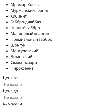
Мрамор Коелга
Мурманский гранит
Хибинит
Габбро-диаббаз
Черный габбро
Малиновый кварцит
Премиальный габбро
Шонгуй
Мансуровский
Дымовский
Сюкюянсаари
Пироксенит
Цена от
Цена до
№ модели