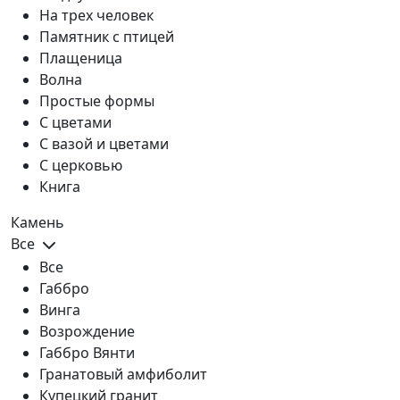
На трех человек
Памятник с птицей
Плащеница
Волна
Простые формы
С цветами
С вазой и цветами
С церковью
Книга
Камень
Все
Все
Габбро
Винга
Возрождение
Габбро Вянти
Гранатовый амфиболит
Купецкий гранит