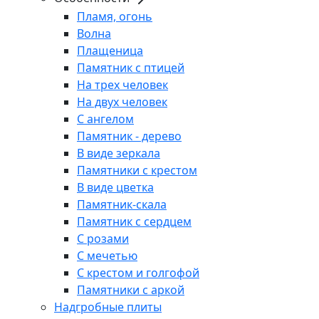
Пламя, огонь
Волна
Плащеница
Памятник с птицей
На трех человек
На двух человек
С ангелом
Памятник - дерево
В виде зеркала
Памятники с крестом
В виде цветка
Памятник-скала
Памятник с сердцем
С розами
С мечетью
С крестом и голгофой
Памятники с аркой
Надгробные плиты