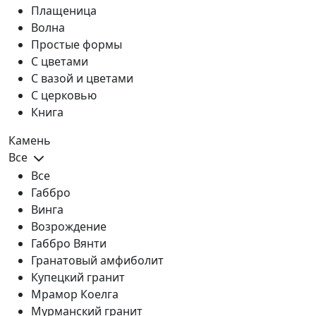
Плащеница
Волна
Простые формы
С цветами
С вазой и цветами
С церковью
Книга
Камень
Все
Все
Габбро
Винга
Возрождение
Габбро Вянти
Гранатовый амфиболит
Купецкий гранит
Мрамор Коелга
Мурманский гранит