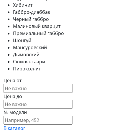
Хибинит
Габбро-диаббаз
Черный габбро
Малиновый кварцит
Премиальный габбро
Шонгуй
Мансуровский
Дымовский
Сюкюянсаари
Пироксенит
Цена от
Цена до
№ модели
В каталог