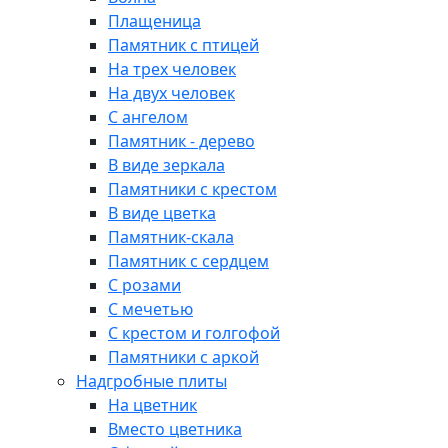
Плащеница
Памятник с птицей
На трех человек
На двух человек
С ангелом
Памятник - дерево
В виде зеркала
Памятники с крестом
В виде цветка
Памятник-скала
Памятник с сердцем
С розами
С мечетью
С крестом и голгофой
Памятники с аркой
Надгробные плиты
На цветник
Вместо цветника